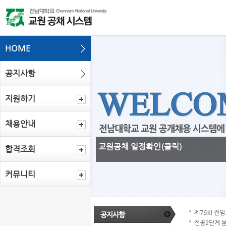
HOME
공지사항
지원하기
채용안내
교원공채 일정확인(클릭)
합격조회
커뮤니티
제76회 전임
전공2단계 